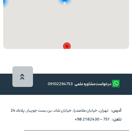
3
درخواست مشاوره علمی
09102294753
آدرس :
تهران، خیابان ملاصدرا، خیابان شاد، بن بست جویبار، پلاک 24
تلفن :
751 – 82430 21 98+