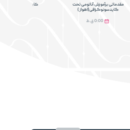
مقدماتی برآموزش آناتومی تحت
کارگاه آموزشی آناتوم
گایدسونوگرافی(اهواز )
گاید سونوگرافی (
0:00 ق.ظ
0:00 ق