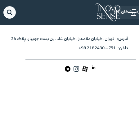
درخواست مشاوره علمی
09102294753
 پزشکان | EN
آدرس :
تهران، خیابان ملاصدرا، خیابان شاد، بن بست جویبار، پلاک 24
تلفن :
751 – 82430 21 98+