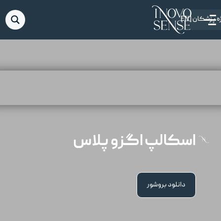
 پزشکان | EN
اسکالپ اگزو پلاس
دانلود بروشور