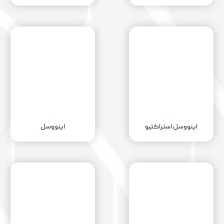
اینووسل استراکتیو
اینووسل