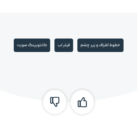
خطوط اطراف و زیر چشم
فیلر لب
کانتورینگ صورت