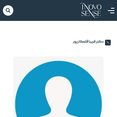
دکتر فریبا قلمکارپور